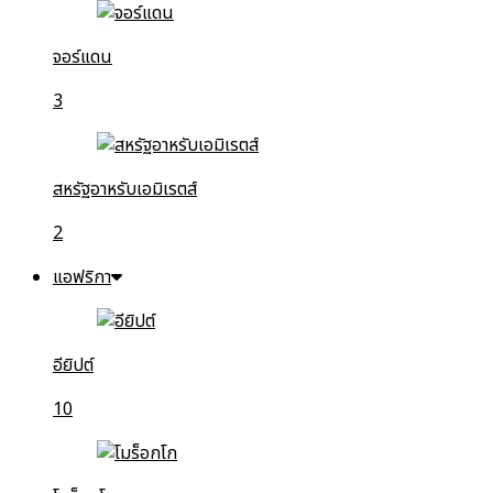
จอร์แดน
3
สหรัฐอาหรับเอมิเรตส์
2
แอฟริกา
อียิปต์
10